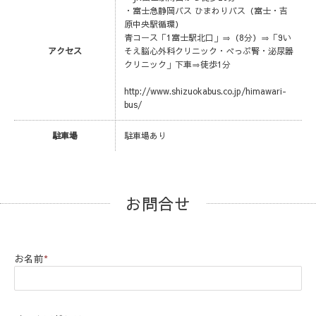
・富士急静岡バス ひまわりバス（富士・吉
原中央駅循環）
青コース「1富士駅北口」⇒（8分）⇒「9い
アクセス
そえ脳心外科クリニック・べっぷ腎・泌尿器
クリニック」下車⇒徒歩1分
http://www.shizuokabus.co.jp/himawari-
bus/
駐車場
駐車場あり
お問合せ
お名前
*