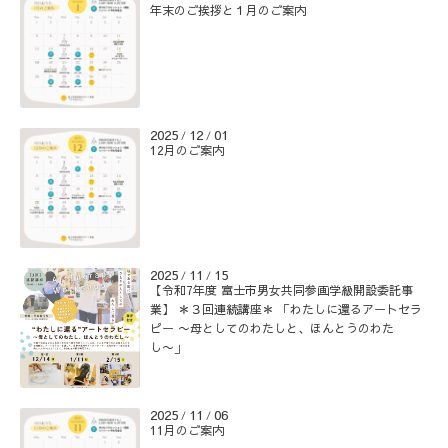
年末のご挨拶と１月のご案内
2025
12
01
/
/
12月のご案内
2025
11
15
/
/
【令和7年度 富士市男女共同参画学級開設委託事
業】 ＊３回連続講座＊ 「わたしに還るアートセラ
ピー 〜母としてのわたしと、ほんとうのわた
し〜」
2025
11
06
/
/
11月のご案内