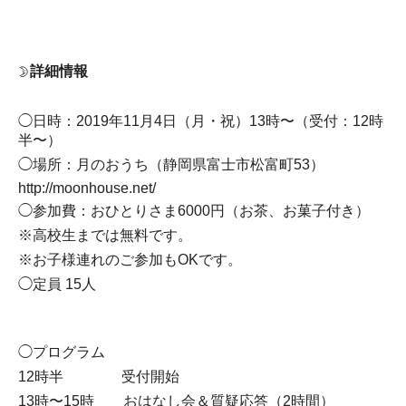
詳細情報
🌛
◯日時：2019年11月4日（月・祝）13時〜（受付：12時
半〜）
◯場所：月のおうち（静岡県富士市松富町53）
http://moonhouse.net/
◯参加費：おひとりさま6000円（お茶、お菓子付き）
※高校生までは無料です。
※お子様連れのご参加もOKです。
◯定員 15人
◯プログラム
12時半 受付開始
13時〜15時 おはなし会＆質疑応答（2時間）