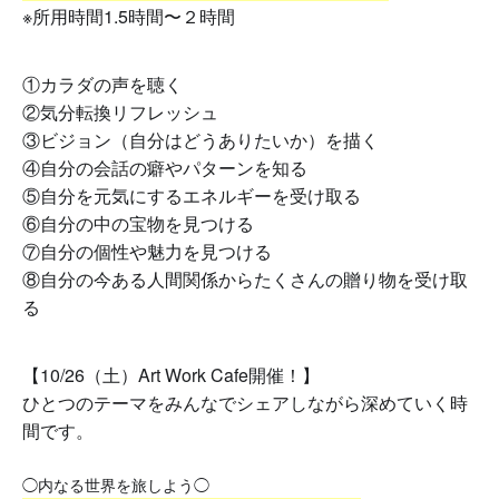
※所用時間1.5時間〜２時間
①カラダの声を聴く
②気分転換リフレッシュ
③ビジョン（自分はどうありたいか）を描く
④自分の会話の癖やパターンを知る
⑤自分を元気にするエネルギーを受け取る
⑥自分の中の宝物を見つける
⑦自分の個性や魅力を見つける
⑧自分の今ある人間関係からたくさんの贈り物を受け取
る
【10/26（土）Art Work Cafe開催！】
ひとつのテーマをみんなでシェアしながら
深めていく時
間です。
◯内なる世界を旅しよう◯