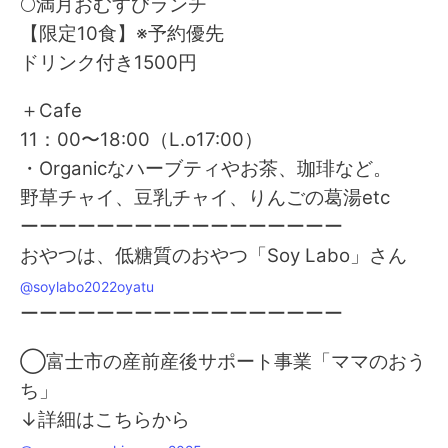
🌕満月おむすびランチ
【限定10食】※予約優先
ドリンク付き1500円
＋Cafe
11：00〜18:00（L.o17:00）
・Organicなハーブティやお茶、珈琲など。
野草チャイ、豆乳チャイ、りんごの葛湯etc
ーーーーーーーーーーーーーーーーー
おやつは、低糖質のおやつ「Soy Labo」さん
@soylabo2022oyatu
ーーーーーーーーーーーーーーーーー
◯富士市の産前産後サポート事業「ママのおう
ち」
↓詳細はこちらから