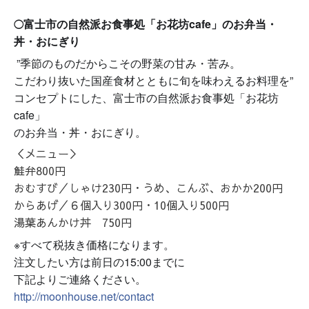
富士市の自然派お食事処「お花坊cafe」
のお弁当・
◯
丼・おにぎり
”季節のものだからこその野菜の甘み・苦み。
こだわり抜いた国産食材とともに旬を味わえるお料理を”
コンセプトにした、富士市の自然派お食事処「お花坊
cafe」
のお弁当・丼・おにぎり。
＜メニュー＞
鮭弁800円
おむすび／
しゃけ230円・
うめ、こんぶ、おかか200円
からあげ／
６個入り300円・10個入り500円
湯葉あんかけ丼 750円
※すべて税抜き価格になります。
注文したい方は前日の15:00までに
下記よりご連絡ください。
http://moonhouse.net/contact