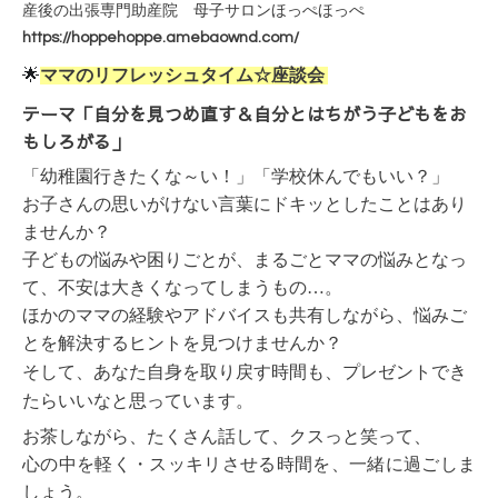
産後の出張専門助産院 母子サロンほっぺほっぺ
https://hoppehoppe.amebaownd.com/
🌟
ママのリフレッシュタイム☆座談会
テーマ「自分を見つめ直す＆自分とはちがう子どもをお
もしろがる」
「幼稚園行きたくな～い！」「学校休んでもいい？」
お子さんの思いがけない言葉にドキッとしたことはあり
ませんか？
子どもの悩みや困りごとが、まるごとママの悩みとなっ
て、不安は大きくなってしまうもの…。
ほかのママの経験やアドバイスも共有しながら、悩みご
とを解決するヒントを見つけませんか？
そして、あなた自身を取り戻す時間も、プレゼントでき
たらいいなと思っています
。
お茶しながら、たくさん話して、クスっと笑って、
心の中を軽く・スッキリさせる時間を、
一緒に過ごしま
しょう。