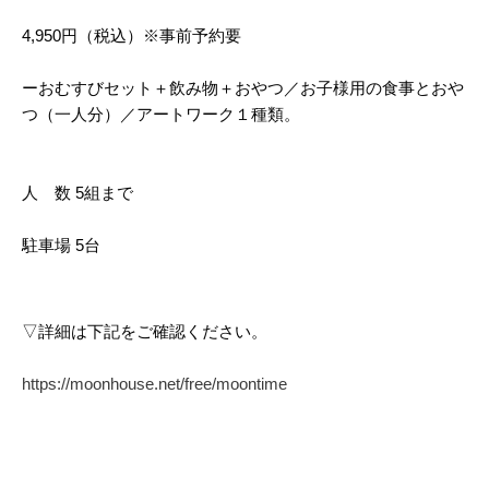
4,950円（税込）※事前予約要
ーおむすびセット＋飲み物＋おやつ／お子様用の食事とおや
つ（一人分）／アートワーク１種類。
人　数 5組まで
駐車場 5台
▽詳細は下記をご確認ください。
https://moonhouse.net/free/moontime