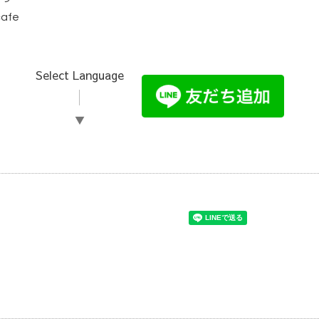
cafe
Select Language
▼