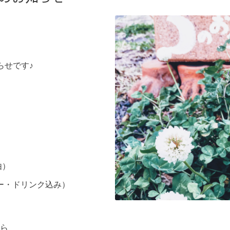
らせです♪
由）
ー・ドリンク込み）
ら