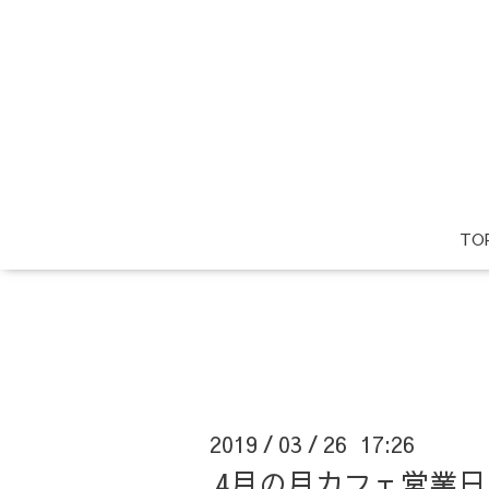
TO
2019
03
26 17:26
/
/
4月の月カフェ営業