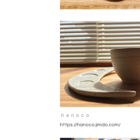
ｈａｎｏｃｏ
https://hanoco.jimdo.com/