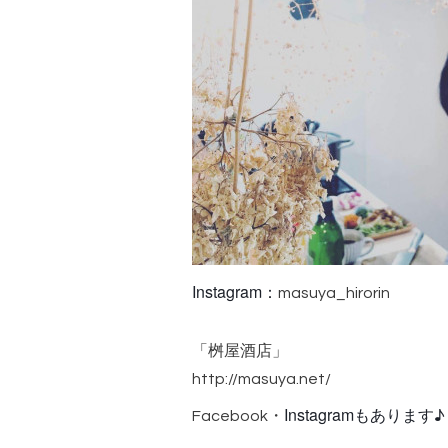
Instagram：
masuya_hirorin
「桝屋酒店」
http://masuya.net/
Instagramもあります♪
Facebook・