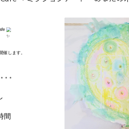
e 
に開催します。
＊＊＊
し
時間