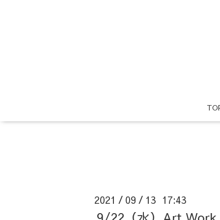
TO
2021
09
13 17:43
/
/
9/22（水）Art 