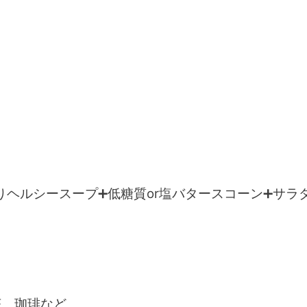
）
ヘルシースープ➕️低糖質or塩バタースコーン➕️サラ
お茶、珈琲など。