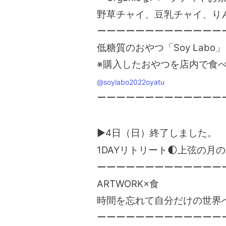
野草チャイ、豆乳チャイ、りん
ーーーーーーーーーーーーー
低糖質のおやつ「Soy Lab
※購入したおやつを店内で食
@soylabo2022oyatu
ーーーーーーーーーーーーー
▶4日（日）終了しました。
1DAYリトリート🌓上弦の月
ーーーーーーーーーーーーー
ARTWORK×食
時間を忘れて自分だけの世界
ーーーーーーーーーーーーー