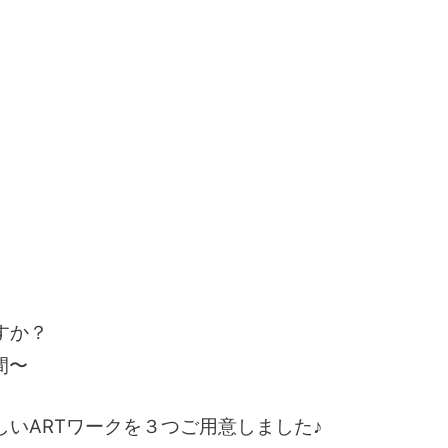
すか？
間〜
いARTワークを３つご用意しました♪