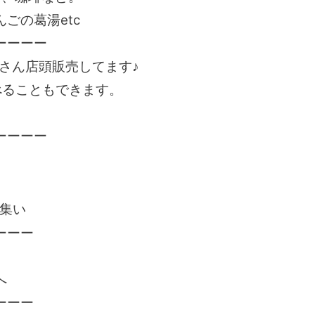
ごの葛湯etc
ーーーー
o」さん店頭販売してます♪
べることもできます。
ーーーー
の集い
ーーー
へ
ーーー